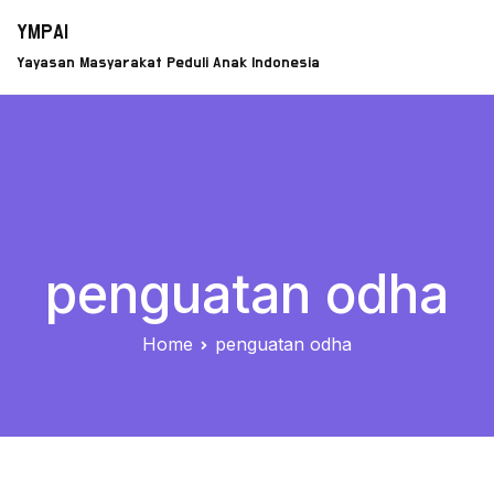
Skip
YMPAI
to
Yayasan Masyarakat Peduli Anak Indonesia
content
penguatan odha
Home
penguatan odha