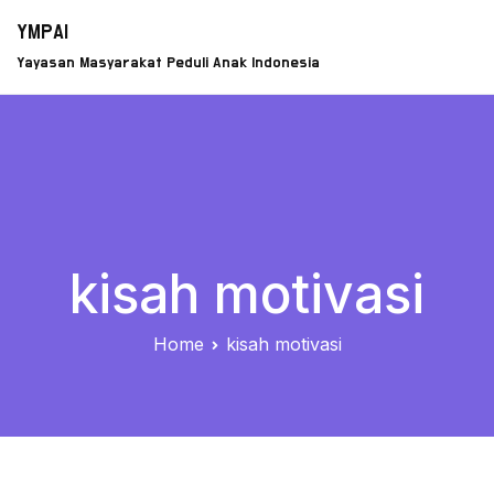
Skip
YMPAI
to
Yayasan Masyarakat Peduli Anak Indonesia
content
kisah motivasi
Home
kisah motivasi