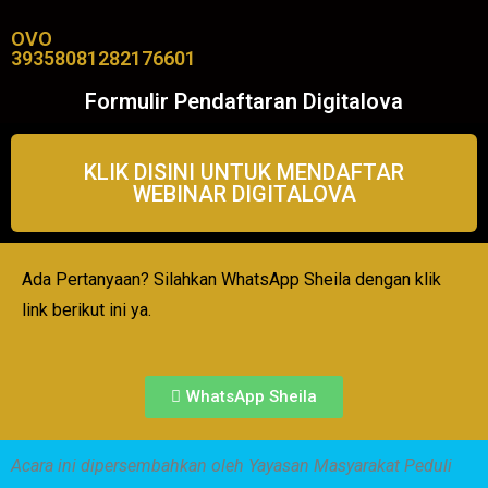
OVO
39358081282176601
Formulir Pendaftaran Digitalova
KLIK DISINI UNTUK MENDAFTAR
WEBINAR DIGITALOVA
Ada Pertanyaan? Silahkan WhatsApp Sheila dengan klik
link berikut ini ya.
WhatsApp Sheila
Acara ini dipersembahkan oleh Yayasan Masyarakat Peduli